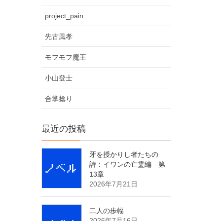
project_pain
先古風孝
モフモフ魔王
小山登士
合掌捻り
最近の投稿
牙を授かりし者たちの
詩：イワンの亡霊編 第
13章
2026年7月21日
二人の歩幅
2026年7月16日