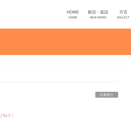
HOME
新語・造語
方言
HOME
NEW WORD
DIALECT
合掌捻り
ひねり）