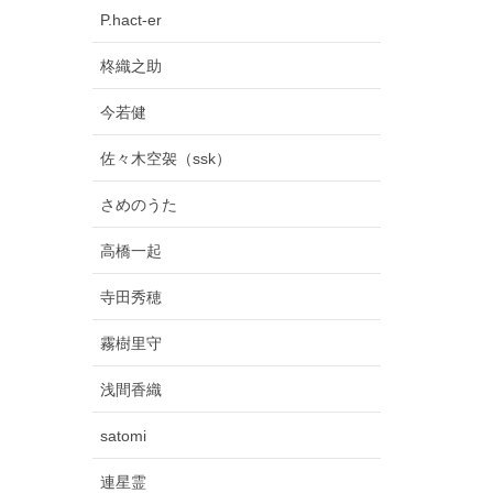
P.hact-er
柊織之助
今若健
佐々木空袈（ssk）
さめのうた
高橋一起
寺田秀穂
霧樹里守
浅間香織
satomi
連星霊