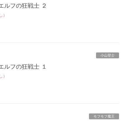
エルフの狂戦士 ２
し）
小山登士
エルフの狂戦士 １
し）
モフモフ魔王