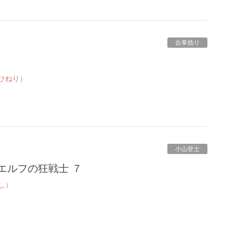
合掌捻り
ひねり）
小山登士
エルフの狂戦士 ７
し）