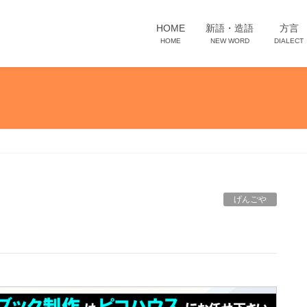
HOME
新語・造語
方言
HOME
NEW WORD
DIALECT
げんごや