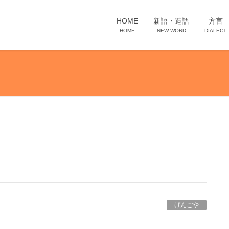
HOME
新語・造語
方言
HOME
NEW WORD
DIALECT
げんごや