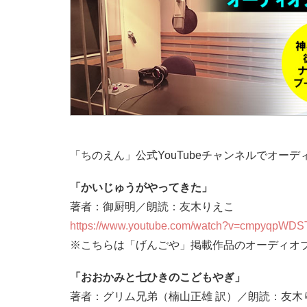
「ちのえん」公式YouTubeチャンネルでオー
「かいじゅうがやってきた」
著者：御厨明／朗読：友木りえこ
https://www.youtube.com/watch?v=cmpyqpWDS
※こちらは「げんごや」掲載作品のオーディオ
「おおかみと七ひきのこどもやぎ」
著者：グリム兄弟（楠山正雄 訳）／朗読：友木