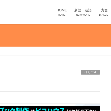
HOME
新語・造語
方言
HOME
NEW WORD
DIALECT
げんごや