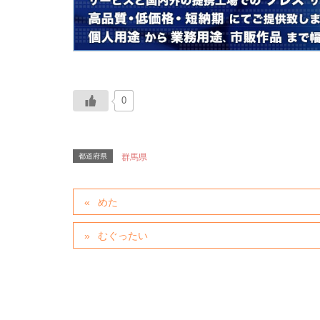
0
都道府県
群馬県
めた
むぐったい