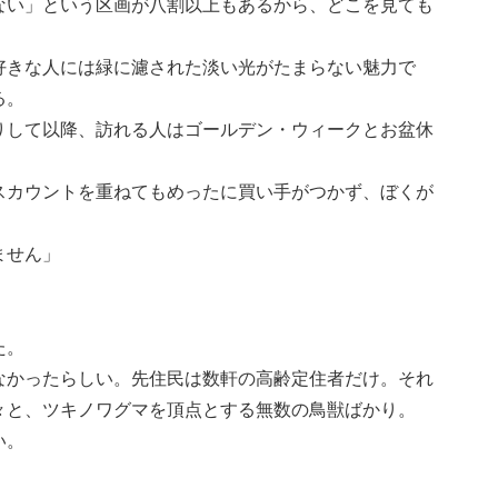
ない」という区画が八割以上もあるから、どこを見ても
好きな人には緑に濾された淡い光がたまらない魅力で
る。
りして以降、訪れる人はゴールデン・ウィークとお盆休
スカウントを重ねてもめったに買い手がつかず、ぼくが
ません」
た。
なかったらしい。先住民は数軒の高齢定住者だけ。それ
々と、ツキノワグマを頂点とする無数の鳥獣ばかり。
い。