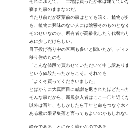
それに加えて、「土地は買ったが家は建ててい
森また森のままなのだ。
当たり前だが落葉前の森はとても暗く、植物が
も、植物に興味のない人には陰鬱そのものとな
そのせいなのか、所有者が高齢化したり代替わ
みに少しだけらしい。
目下投げ売り中の区画も多いと聞いたが、ディ
移り住めたのも
「こんな値段で買わせていただいて申し訳あり
という値段だったからこそ。それでも
「よくぞ買ってくださいました」
とばかりに大真面目に感謝を返されたほどだっ
そんな森だから、新規参入者はここ一〇年近く
以外は百年、もしかしたら千年と命をつなぐ木
ある種の限界集落と言ってもよいのかもしれな
静かである。とにかく静かなのである。