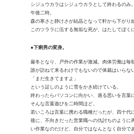
シジュウカラはシジュウカラとして終わるのみ
午後二時。
森の寒さと静けさが結晶となって軒から下がり
このツララに伍する無垢な死が、はたしてぼく
●下痢男の変身。
厳冬となり、戸外の作業が激減。肉体労働は毎
誰が訪ねて来るわけでもないので体裁はいらな
「まだ生きてますよ」
という証しのように雪をかき続けている。
終わったらパソコンに向かい、過る思いを言葉
そんな言葉遊びを二時間ほど。
若いころは言葉に携わる職種だったが、四十代
後に、不向きだった営業職への仇討ちのように
い作業なのだけど、自分ではなんとなく自分で