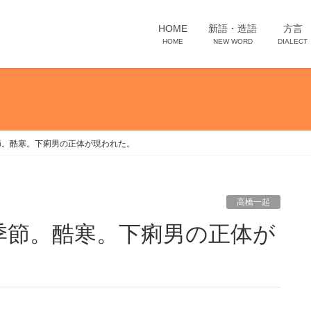
HOME
新語・造語
方言
HOME
NEW WORD
DIALECT
節。酷寒。下痢男の正体が現われた。
高橋一起