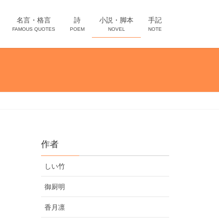
名言・格言
詩
小説・脚本
手記
FAMOUS QUOTES
POEM
NOVEL
NOTE
作者
しい竹
御厨明
香月凛