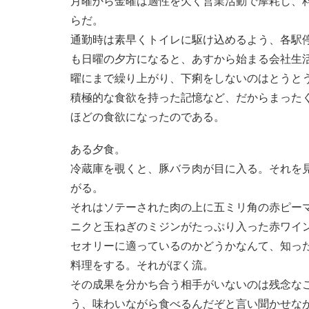
月曜から金曜は適性を欠く営業活動で摩耗し、
らだ。
通勤時は素早くトイレに駆け込めるよう、各駅
も日曜の夕方になると、あすから始まる会社生
曜にまで繰り上がり、下痢をしないのはとうと
積極的な食欲を持った記憶など、だからまった
ほどの食欲になったのである。
ある夕食。
冷蔵庫を覗くと、豚バラ肉が目に入る。それを
がる。
それはソテーされた肉の上に五ミリ角の赤ピー
ニクと玉ねぎのミジンがたっぷり入った赤ワイ
セオリーに適っているのかどうかなんて、知っ
料理をする。それがぼく流。
その成果を分かち合う相手がいないのは残念な
う、味わいながら食べるんだぞと言い聞かせな