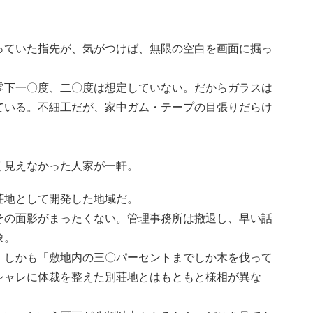
っていた指先が、気がつけば、無限の空白を画面に掘っ
零下一〇度、二〇度は想定していない。だからガラスは
ている。不細工だが、家中ガム・テープの目張りだらけ
く見えなかった人家が一軒。
荘地として開発した地域だ。
その面影がまったくない。管理事務所は撤退し、早い話
象。
。しかも「敷地内の三〇パーセントまでしか木を伐って
シャレに体裁を整えた別荘地とはもともと様相が異な