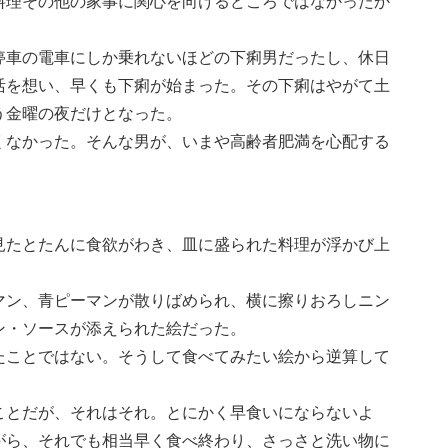
料理その他の家事に関心を向けるどころではなかったか
停車の電車にしか乗れないほどの下痢男だったし、休日
活を想い、早くも下痢が始まった。その下痢はやがて土
う金曜の夜だけとなった。
くなかった。そんな男が、いまや高齢者肥満を心配する
見たとたんに食欲がわき、皿に盛られた料理が浮かび上
マン、青ピーマンが散りばめられ、横に擦りおろしニン
ン・ソースが添えられた絵だった。
たことではない。そうして食べてみたい絵から逆算して
ことだが、それはそれ。とにかく早食いにならないよ
がら、それでも相当早く食べ終わり、さっさと洗い物に