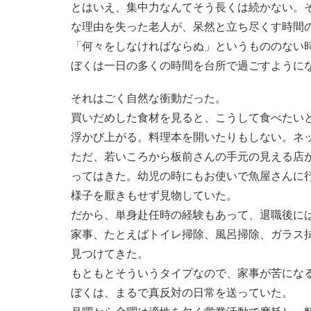
とはいえ、集中力なんてそう長くは続かない。
な理由を失った老人が、呆然と立ち尽くす時間
「何々をしなければならぬ」というもののない
ぼくは一日の多くの時間を台所で過ごすように
それはごく自然な衝動だった。
買いだめした食材を見ると、こうして食べたい
浮かび上がる。料理本を開いたりもしない。ネ
ただ、若いころから板前さんの手元の見える店
ってはきた。幼児の時にもお使いで魚屋さんに
様子を厭きもせず見物していた。
だから、単身赴任時の経験もあって、退職後に
家事、たとえばトイレ掃除、風呂掃除、ガラス
見つけてきた。
もともとそういうタイプなので、家事が苦にな
ぼくは、まるで真反対の日常を送っていた。