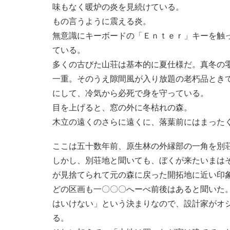
味もなく暖炉の炎を見続けている。
もの言うように震える炎。
無意識にキーボードの「Ｅｎｔｅｒ」キーを触
ている。
多くの古びた山荘は基本的に夏仕様だ。真冬の
一重。そのうえ隙間風が入り放題の老朽品とき
にして、冷気から必死で身を守っている。
目を上げると、窓の外に冬枯れの森。
木立の遠くのさらに遠くに、落葉前にはまった
ここは五十数年前、原生林の外縁部の一角を別
しかし、別荘地と聞いても、ぼくが来たいまは
が見捨てられて元の森に戻った開拓地に近い印
どの区画も一〇〇〇へーべ前後はあると聞いた
はいけない」という決まりなので、設計家がオ
る。