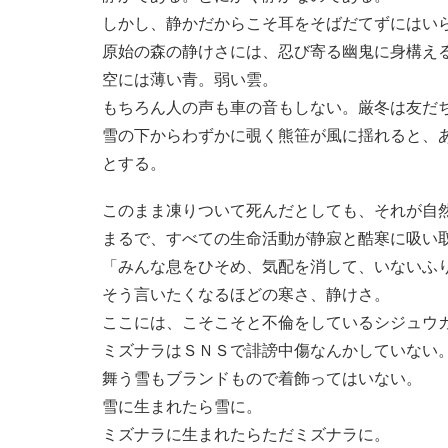
しかし、静かだからこそ耳をそばだてずにはい
原始の森の静けさには、忍び寄る幽鬼に身構え
空には薄い青。弱い雲。
もちろん人の声も車の音もしない。厳冬は友だ
雪の下からわずかに覗く熊笹が風に揺れると、
とする。
このまま凍りついて死んだとしても、それが自
まるで、すべての生命活動が静寂と酷寒に吸い
「みんな息をひそめ、気配を消して、いないふ
そう言いたくなるほどの寒さ、静けさ。
ここには、こそこそと不倫をしているシジュウ
ミズナラはＳＮＳで誹謗中傷なんかしていない
舞う雪もブランドもので着飾ってはいない。
雪に生まれたら雪に。
ミズナラに生まれたらただミズナラに。