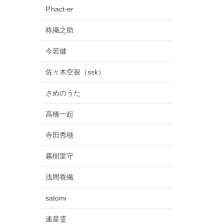
P.hact-er
柊織之助
今若健
佐々木空袈（ssk）
さめのうた
高橋一起
寺田秀穂
霧樹里守
浅間香織
satomi
連星霊