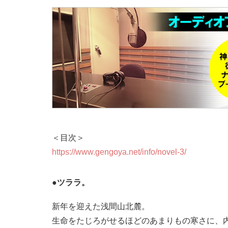
＜目次＞
https://www.gengoya.net/info/novel-3/
●ツララ。
新年を迎えた浅間山北麓。
生命をたじろがせるほどのあまりもの寒さに、