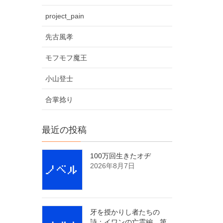
project_pain
先古風孝
モフモフ魔王
小山登士
合掌捻り
最近の投稿
100万回生きたオヂ
2026年8月7日
牙を授かりし者たちの
詩：イワンの亡霊編 第