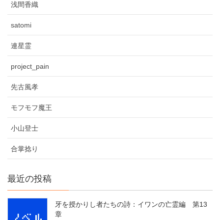
浅間香織
satomi
連星霊
project_pain
先古風孝
モフモフ魔王
小山登士
合掌捻り
最近の投稿
牙を授かりし者たちの詩：イワンの亡霊編 第13
章