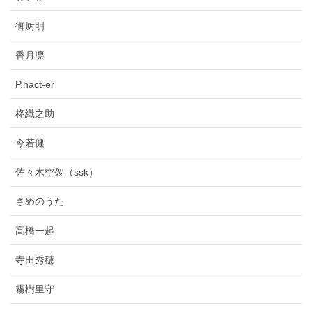
御厨明
香月凛
P.hact-er
柊織之助
今若健
佐々木空袈（ssk）
さめのうた
高橋一起
寺田秀穂
霧樹里守