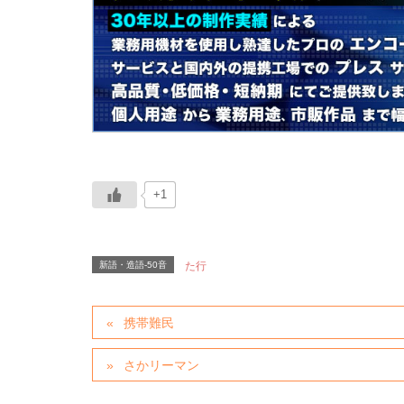
+1
新語・造語-50音
た行
携帯難民
さかリーマン