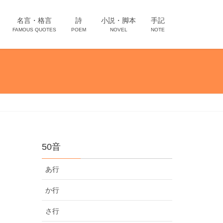
名言・格言
詩
小説・脚本
手記
FAMOUS QUOTES
POEM
NOVEL
NOTE
50音
あ行
か行
さ行