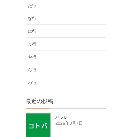
た行
な行
は行
ま行
や行
ら行
わ行
最近の投稿
ハフレ
2026年8月7日