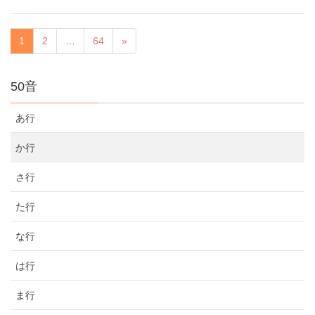
1
2
…
64
»
50音
あ行
か行
さ行
た行
な行
は行
ま行