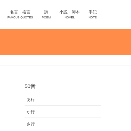
名言・格言
詩
小説・脚本
手記
FAMOUS QUOTES
POEM
NOVEL
NOTE
50音
あ行
か行
さ行