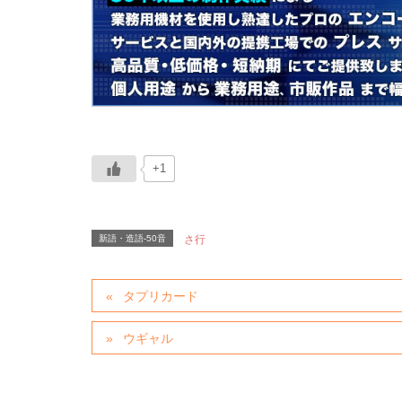
+1
新語・造語-50音
さ行
タプリカード
ウギャル