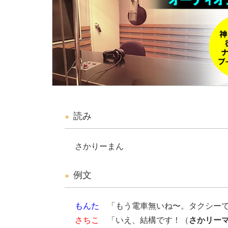
読み
さかりーまん
例文
もんた
「もう電車無いね〜。タクシーで
さちこ
「いえ、結構です！（
さかリー