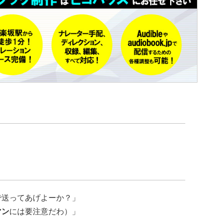
送ってあげよーか？」
マン
には要注意だわ）」