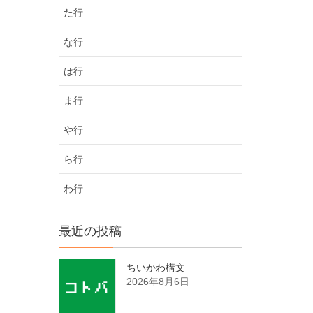
た行
な行
は行
ま行
や行
ら行
わ行
最近の投稿
ちいかわ構文
2026年8月6日