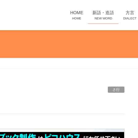
HOME
新語・造語
方言
HOME
NEW WORD
DIALECT
さ行