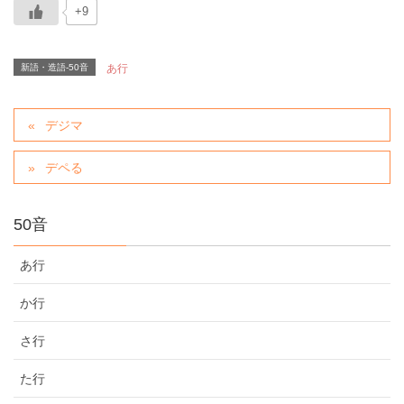
+9
新語・造語-50音
あ行
デジマ
デペる
50音
あ行
か行
さ行
た行