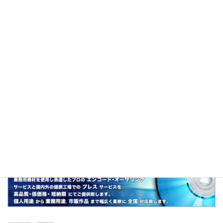
ためらいがちに行動すること。
説明
「おずおず」の略。
関連
おずおず、こわごわ、おそるおそる