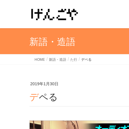
新語・造語
HOME
新語・造語
た行
デペる
2019年1月30日
デペる