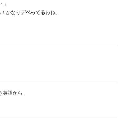
・」
！かなり
デペってる
わね」
いう英語から。