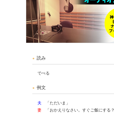
読み
でぺる
例文
夫
「ただいま」
妻
「おかえりなさい。すぐご飯にする