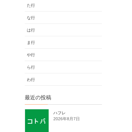
た行
な行
は行
ま行
や行
ら行
わ行
最近の投稿
ハフレ
2026年8月7日