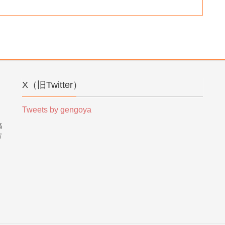
X（旧Twitter）
Tweets by gengoya
稿
方
。