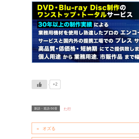
+2
新語・造語-50音
た行
オズる