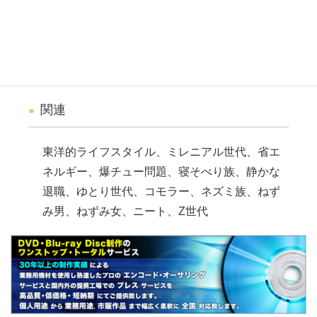
寝室にこもって最低限のことだけをこなし、労
働や競争を避け、心理的な健康を何よりも優先
する人々を指した言葉。中国語では「老鼠人
（ラオシューレン）」。
関連
東洋的ライフスタイル、ミレニアル世代、省エ
ネルギー、爆チュー問題、寝そべり族、静かな
退職、ゆとり世代、コモラー、ネズミ族、ねず
み男、ねずみ女、ニート、Z世代