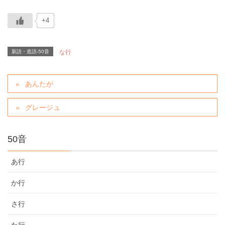
+4
新語・造語-50音
な行
あんたが
グレージュ
50音
あ行
か行
さ行
た行