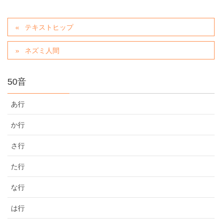
テキストヒップ
ネズミ人間
50音
あ行
か行
さ行
た行
な行
は行