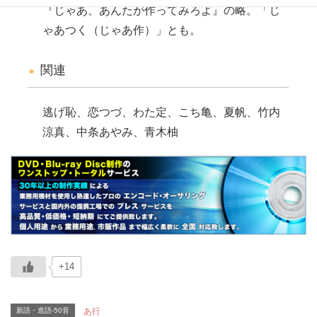
『じゃあ、あんたが作ってみろよ』の略。「じ
ゃあつく（じゃあ作）」とも。
関連
逃げ恥、恋つづ、わた定、こち亀、夏帆、竹内
涼真、中条あやみ、青木柚
+14
新語・造語-50音
あ行