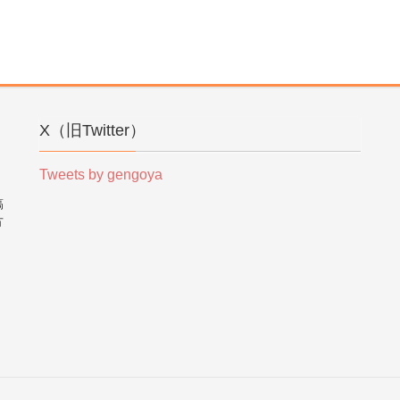
X（旧Twitter）
Tweets by gengoya
稿
方
。