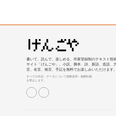
書いて、読んで、楽しめる、作家登録制のテキスト投
サイト「げんごや」。小説、脚本、詩、新語、造語、
言、名言、格言、手記を無料でお楽しみいただけます
すべての作品・データについて無断使用・無断転載
を禁止します。