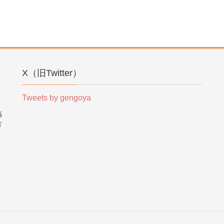
X（旧Twitter）
Tweets by gengoya
稿
方
。