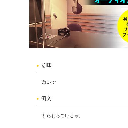
意味
急いで
例文
わらわらこいちゃ。