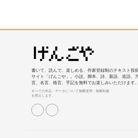
書いて、読んで、楽しめる、作家登録制のテキスト投
サイト「げんごや」。小説、脚本、詩、新語、造語、
言、名言、格言、手記を無料でお楽しみいただけます
すべての作品・データについて無断使用・無断転載
を禁止します。