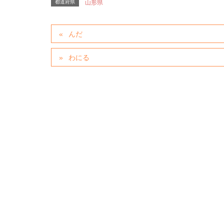
都道府県
山形県
んだ
わにる