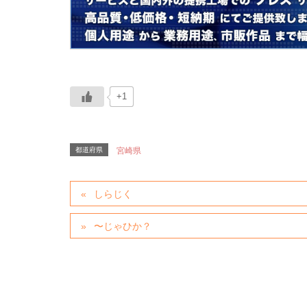
+1
都道府県
宮崎県
しらじく
〜じゃひか？