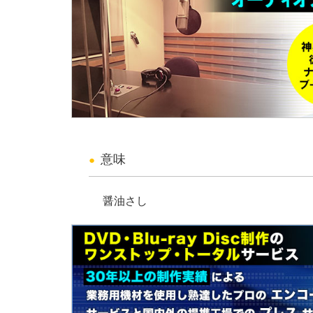
意味
醤油さし