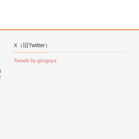
X（旧Twitter）
Tweets by gengoya
稿
方
。