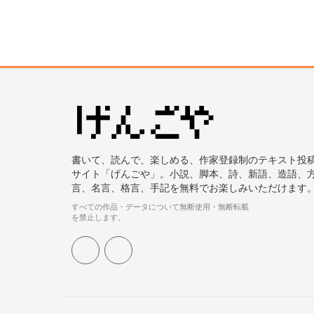
書いて、読んで、楽しめる、作家登録制のテキスト投
サイト「げんごや」。小説、脚本、詩、新語、造語、
言、名言、格言、手記を無料でお楽しみいただけます
すべての作品・データについて無断使用・無断転載
を禁止します。