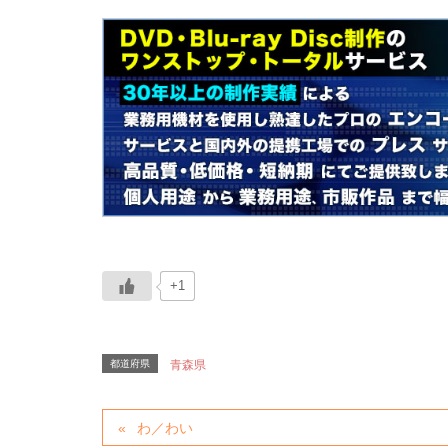
+1
都道府県
青森県
わ／わい