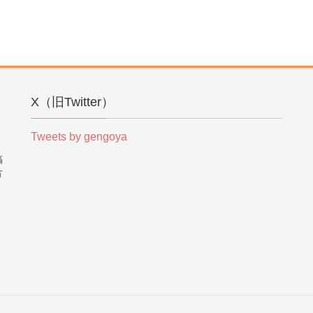
X（旧Twitter）
Tweets by gengoya
稿
方
。