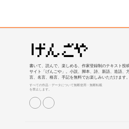
書いて、読んで、楽しめる、作家登録制のテキスト投
サイト「げんごや」。小説、脚本、詩、新語、造語、
言、名言、格言、手記を無料でお楽しみいただけます
すべての作品・データについて無断使用・無断転載
を禁止します。