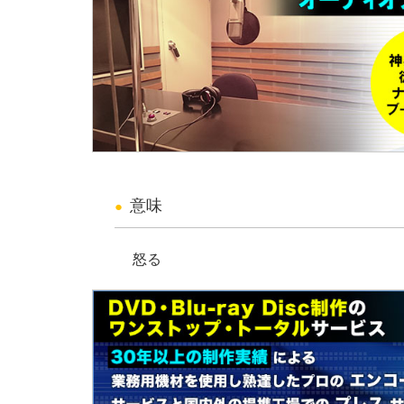
意味
怒る