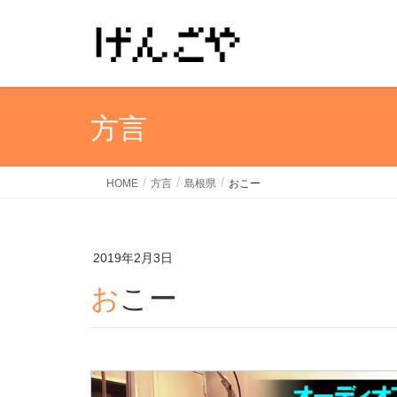
方言
HOME
方言
島根県
おこー
2019年2月3日
おこー