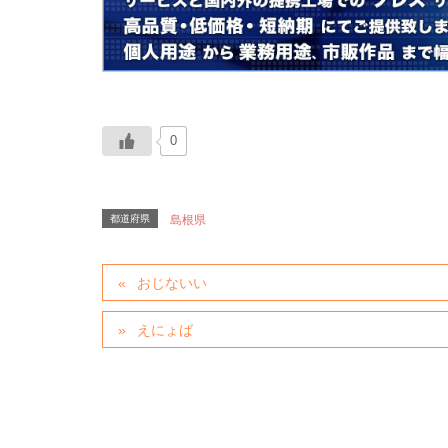
0
都道府県
島根県
おじないい
えにょば