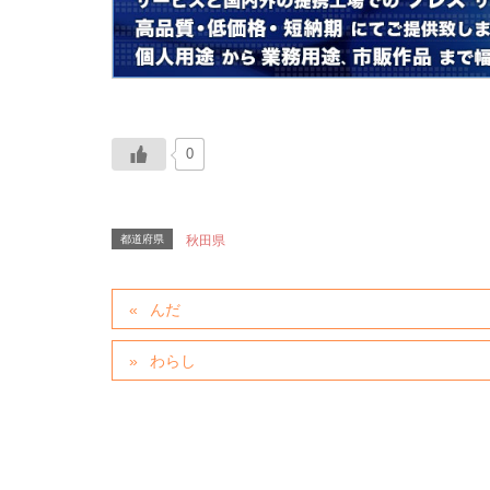
0
都道府県
秋田県
んだ
わらし