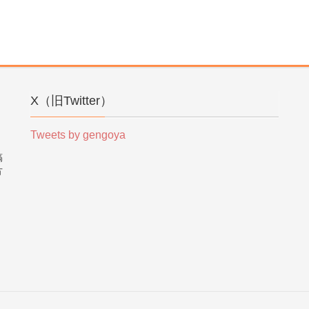
X（旧Twitter）
Tweets by gengoya
稿
方
。