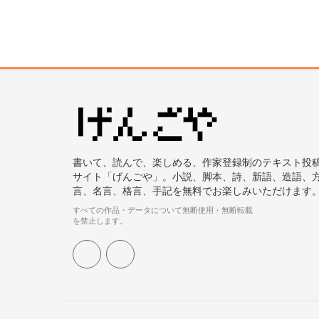
書いて、読んで、楽しめる、作家登録制のテキスト投
サイト「げんごや」。小説、脚本、詩、新語、造語、
言、名言、格言、手記を無料でお楽しみいただけます
すべての作品・データについて無断使用・無断転載
を禁止します。