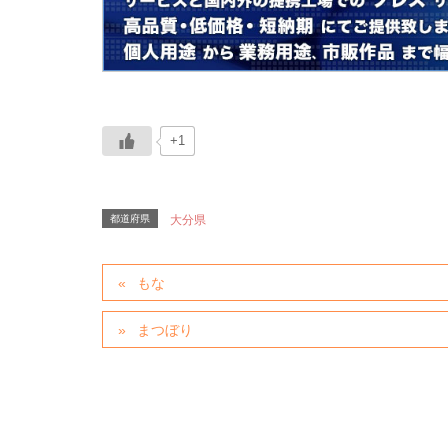
+1
都道府県
大分県
もな
まつぼり