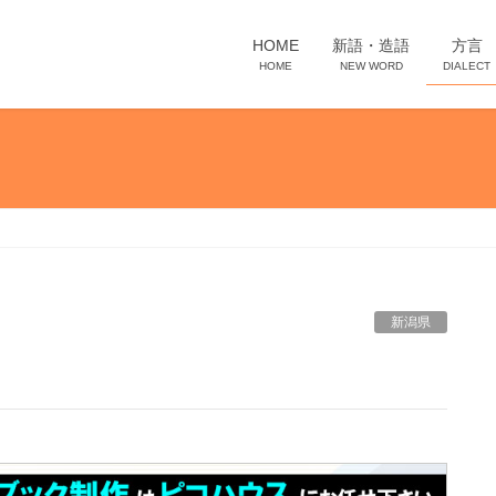
HOME
新語・造語
方言
HOME
NEW WORD
DIALECT
新潟県