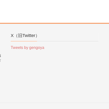
X（旧Twitter）
Tweets by gengoya
稿
方
。