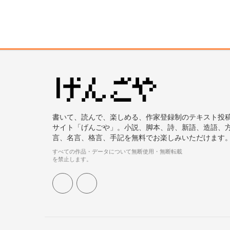
書いて、読んで、楽しめる、作家登録制のテキスト投
サイト「げんごや」。小説、脚本、詩、新語、造語、
言、名言、格言、手記を無料でお楽しみいただけます
すべての作品・データについて無断使用・無断転載
を禁止します。