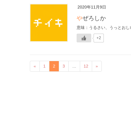
2020年11月9日
やぜろしか
意味：うるさい、うっとおし
+2
«
1
2
3
…
12
»