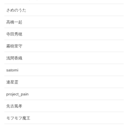
さめのうた
高橋一起
寺田秀穂
霧樹里守
浅間香織
satomi
連星霊
project_pain
先古風孝
モフモフ魔王