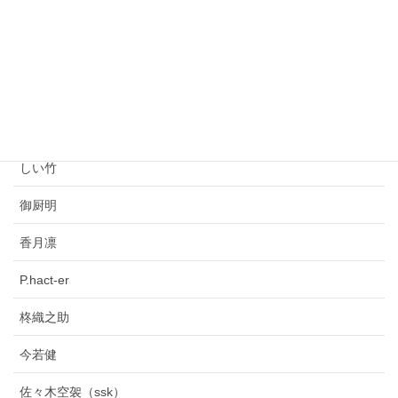
アリスの冒険（第4話）
アリスの冒険（第6話）
作者
しい竹
御厨明
香月凛
P.hact-er
柊織之助
今若健
佐々木空袈（ssk）