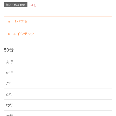
新語・造語-50音
や行
リバブる
エイジテック
50音
あ行
か行
さ行
た行
な行
は行