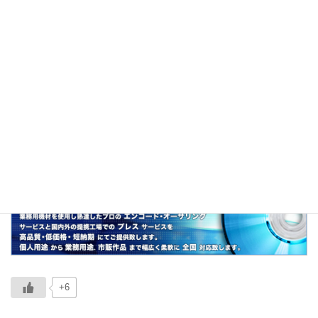
「コロナ患者を受け入れ可能」と申告しなが
ら、実際には使用されていない病床を指した言
葉。
関連
なんちゃって急性期病院、病床使用率0％、補助
金詐欺、不正受給、ゾンビ病床
+6