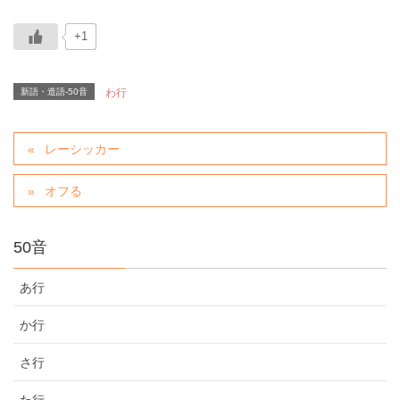
+1
新語・造語-50音
わ行
レーシッカー
オフる
50音
あ行
か行
さ行
た行