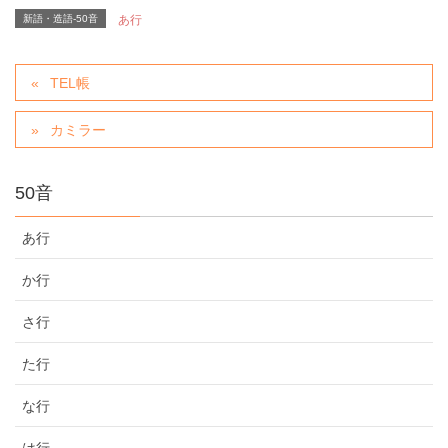
新語・造語-50音
あ行
TEL帳
カミラー
50音
あ行
か行
さ行
た行
な行
は行