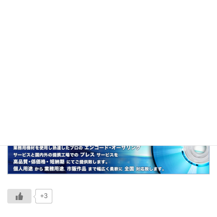
説明
「歩く辞書」＝「ウォーキング・ウィキペディ
ア」の略。
関連
歩く辞書、生き字引、物知り博士、雑学王
+3