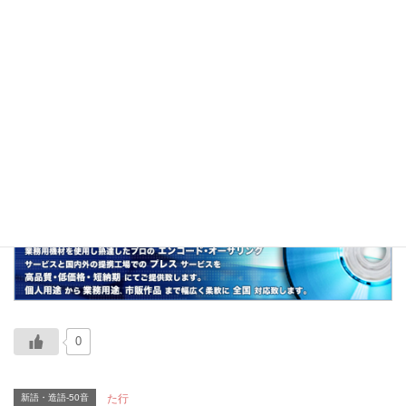
説明
転職活動の略。
関連
ジョブホッパー、青い鳥症候群、就活、ソー活
0
新語・造語-50音
た行