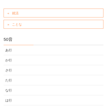
就活
ことな
50音
あ行
か行
さ行
た行
な行
は行