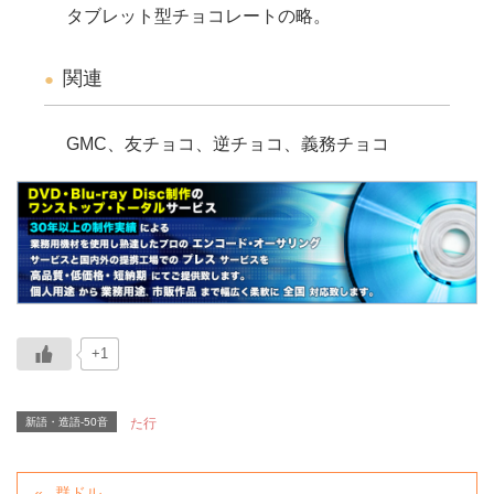
タブレット型チョコレートの略。
関連
GMC、友チョコ、逆チョコ、義務チョコ
+1
新語・造語-50音
た行
群ドル