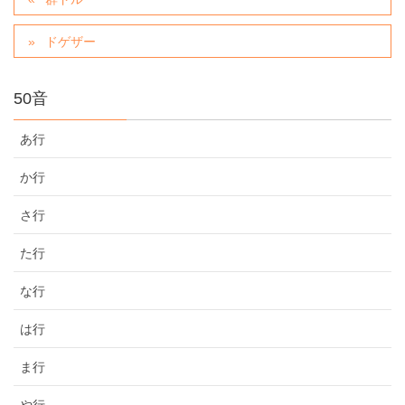
ドゲザー
50音
あ行
か行
さ行
た行
な行
は行
ま行
や行