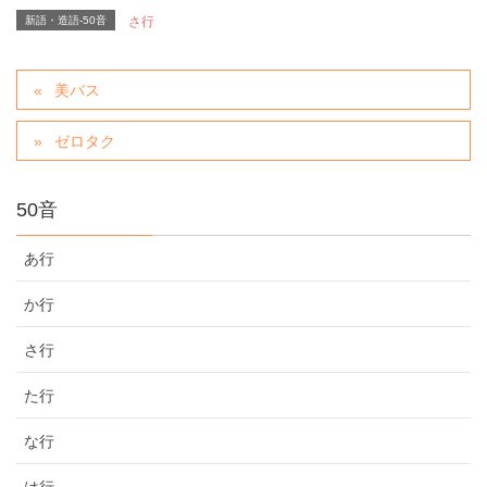
新語・造語-50音
さ行
美バス
ゼロタク
50音
あ行
か行
さ行
た行
な行
は行