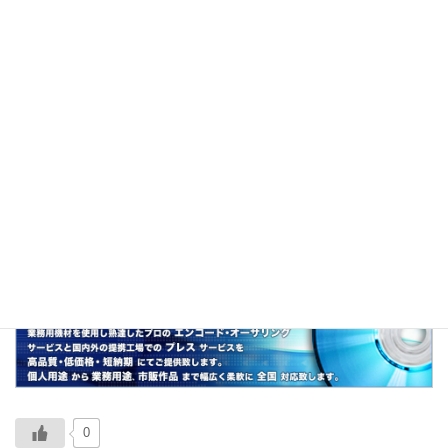
「常識指数」（Common sense Quotient）の
略。
基礎教養的なことから生活習慣的なことまで、
幅広い“一般常識”の知識量を数値化したものであ
る。
関連
IQ、EQ、常識力、常考
0