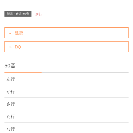
新語・造語-50音
さ行
遠恋
DQ
50音
あ行
か行
さ行
た行
な行