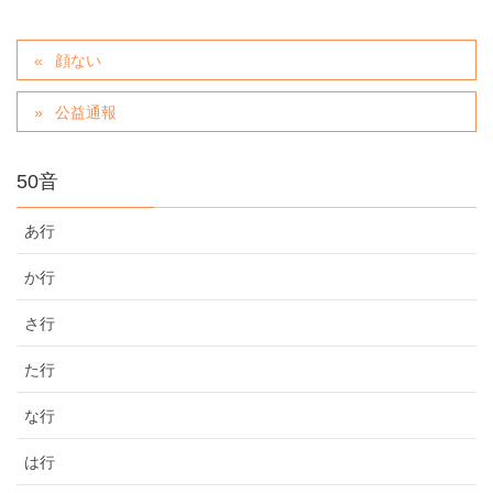
顔ない
公益通報
50音
あ行
か行
さ行
た行
な行
は行