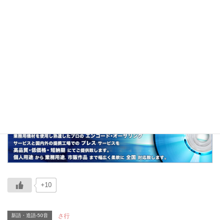
や九州男児を揶揄的に表現した言葉。
関連
九州差別、地域差別、属性差別、男尊女卑、九
州男児、九州脱出、昭和男子、性差別、化石
男、HKT
+10
新語・造語-50音
さ行