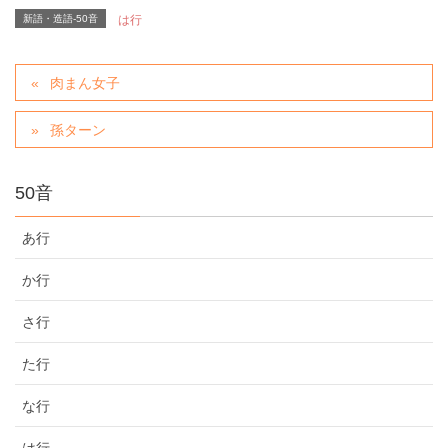
新語・造語-50音
は行
肉まん女子
孫ターン
50音
あ行
か行
さ行
た行
な行
は行