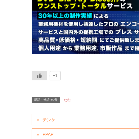
+1
新語・造語-50音
な行
チンケ
PPAP