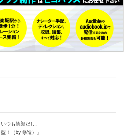
。いつも笑顔だし」
型！（by 修造）」