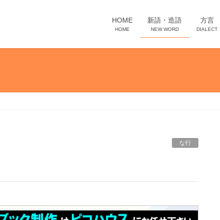
HOME
新語・造語
方言
HOME
NEW WORD
DIALECT
な行