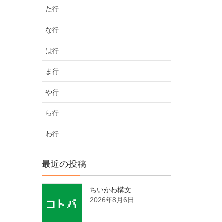
た行
な行
は行
ま行
や行
ら行
わ行
最近の投稿
ちいかわ構文
2026年8月6日