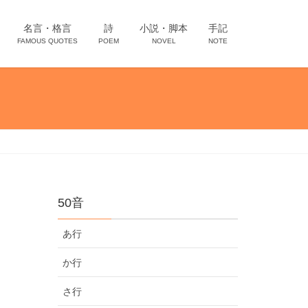
名言・格言
詩
小説・脚本
手記
FAMOUS QUOTES
POEM
NOVEL
NOTE
50音
あ行
か行
さ行