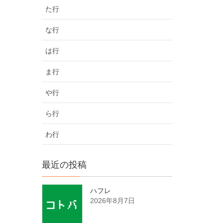
た行
な行
は行
ま行
や行
ら行
わ行
最近の投稿
ハフレ
2026年8月7日