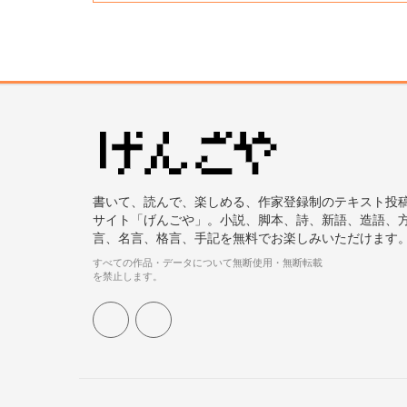
書いて、読んで、楽しめる、作家登録制のテキスト投
サイト「げんごや」。小説、脚本、詩、新語、造語、
言、名言、格言、手記を無料でお楽しみいただけます
すべての作品・データについて無断使用・無断転載
を禁止します。