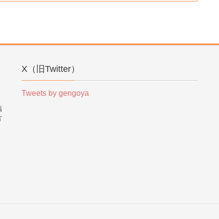
X（旧Twitter）
Tweets by gengoya
稿
方
。