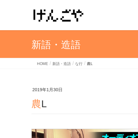
新語・造語
HOME
新語・造語
な行
農L
2019年1月30日
農L