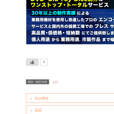
0
新語・造語-50音
な行
住み開き
節恋