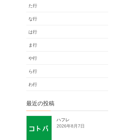
た行
な行
は行
ま行
や行
ら行
わ行
最近の投稿
ハフレ
2026年8月7日