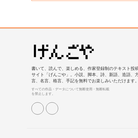
書いて、読んで、楽しめる、作家登録制のテキスト投
サイト「げんごや」。小説、脚本、詩、新語、造語、
言、名言、格言、手記を無料でお楽しみいただけます
すべての作品・データについて無断使用・無断転載
を禁止します。