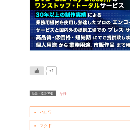
+1
新語・造語-50音
な行
ハロワ
マクド