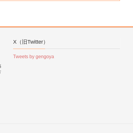
X（旧Twitter）
Tweets by gengoya
稿
方
。