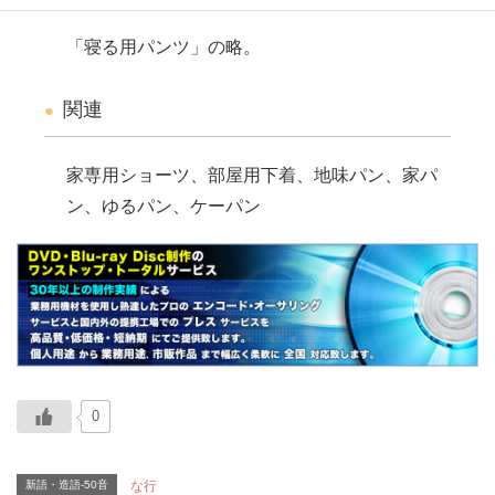
「寝る用パンツ」の略。
関連
家専用ショーツ、部屋用下着、地味パン、家パ
ン、ゆるパン、ケーパン
0
新語・造語-50音
な行