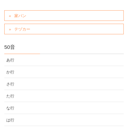
家パン
テヅカー
50音
あ行
か行
さ行
た行
な行
は行