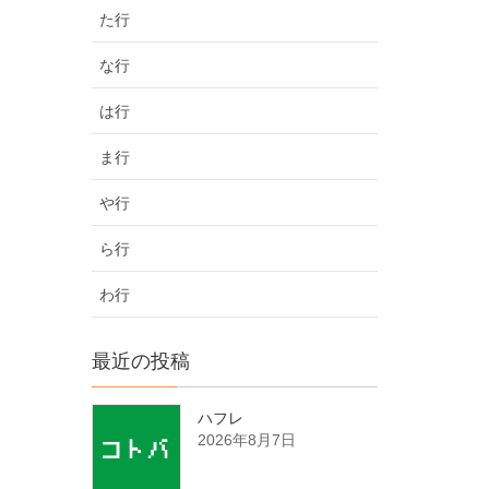
た行
な行
は行
ま行
や行
ら行
わ行
最近の投稿
ハフレ
2026年8月7日