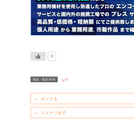
0
新語・造語-50音
な行
キンドる
スイーツ女子