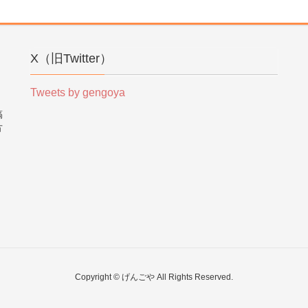
X（旧Twitter）
Tweets by gengoya
稿
方
。
Copyright © げんごや All Rights Reserved.