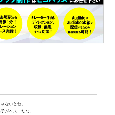
ゃないとね」
男子
がベストだな」