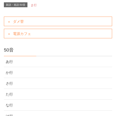
新語・造語-50音
ま行
ダメ菅
電源カフェ
50音
あ行
か行
さ行
た行
な行
は行