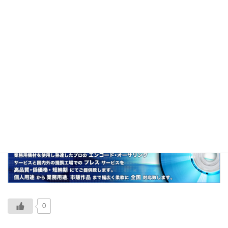
説明
萌え寺として有名な、了法寺の「とろ弁天像」
より。
関連
萌え寺、萌えプレート、萌え
0