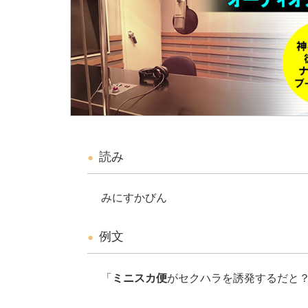
読み
みにすかびん
例文
「
ミニスカ便
がセクハラを誘発するだと