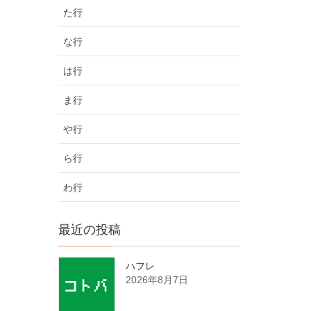
た行
な行
は行
ま行
や行
ら行
わ行
最近の投稿
ハフレ
2026年8月7日