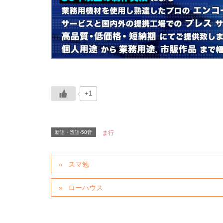
+1
新語・造語-50音
ま行
スマ勉
ローハウス