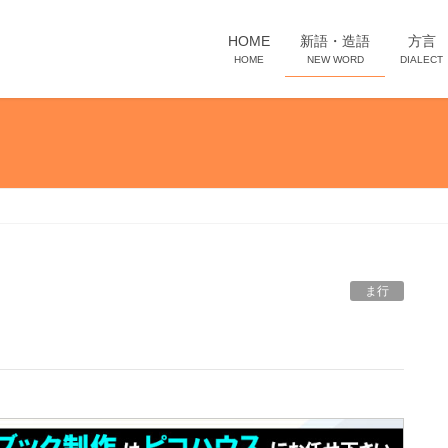
HOME
新語・造語
方言
HOME
NEW WORD
DIALECT
ま行