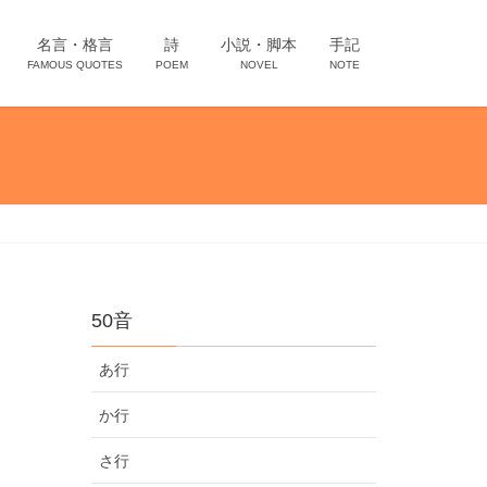
名言・格言
詩
小説・脚本
手記
FAMOUS QUOTES
POEM
NOVEL
NOTE
50音
あ行
か行
さ行