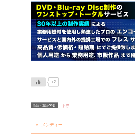
+2
新語・造語-50音
ま行
メンディー