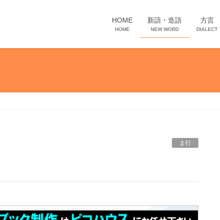
HOME
新語・造語
方言
HOME
NEW WORD
DIALECT
ま行