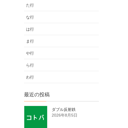
た行
な行
は行
ま行
や行
ら行
わ行
最近の投稿
ダブル反射鉄
2026年8月5日