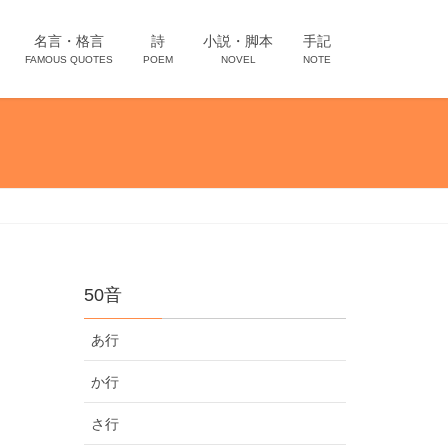
名言・格言
詩
小説・脚本
手記
FAMOUS QUOTES
POEM
NOVEL
NOTE
50音
あ行
か行
さ行