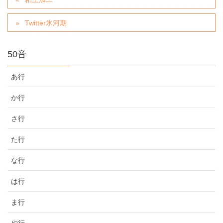
Twitter氷河期
50音
あ行
か行
さ行
た行
な行
は行
ま行
や行