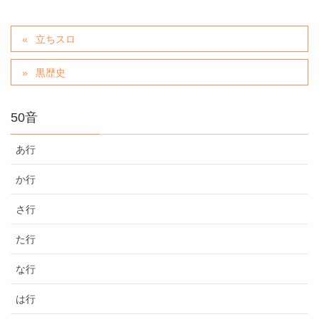
立ちスロ
黒歴史
50音
あ行
か行
さ行
た行
な行
は行