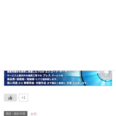
共同アカウントを意味するネット用語。（垢＝
アカウント）
関連
カップル共同垢、カップル垢、恋垢、友垢、リ
ア友垢、本垢、裏垢、WBC
+1
新語・造語-50音
か行