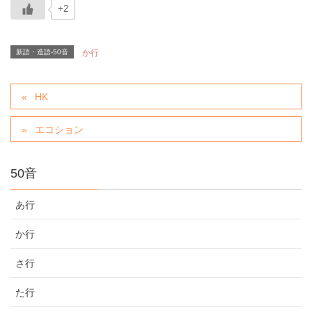
+2
新語・造語-50音
か行
HK
エコション
50音
あ行
か行
さ行
た行