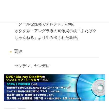
説明
「クールな性格でデレデレ」の略。
オタク系・アングラ系の画像掲示板「ふたば☆
ちゃんねる」より生み出された新語。
関連
ツンデレ、ヤンデレ