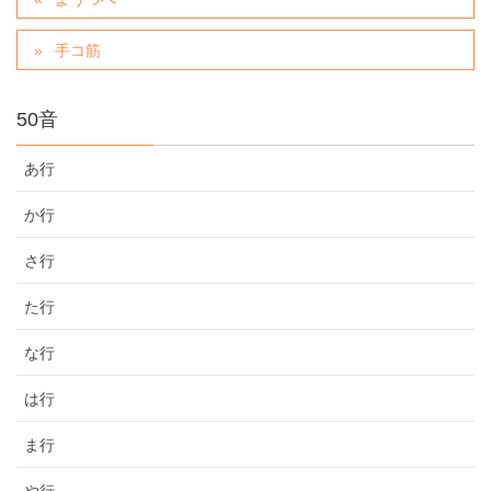
手コ筋
50音
あ行
か行
さ行
た行
な行
は行
ま行
や行