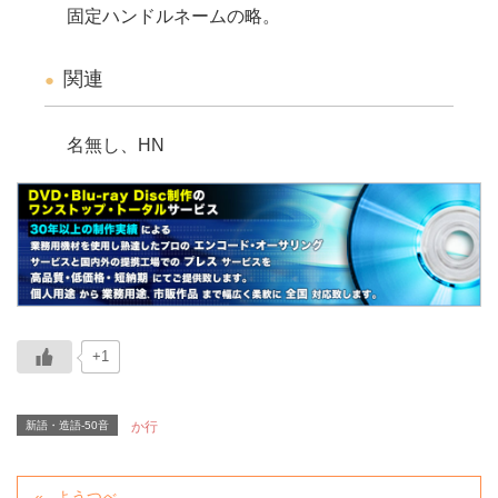
固定ハンドルネームの略。
関連
名無し、HN
+1
新語・造語-50音
か行
ようつべ