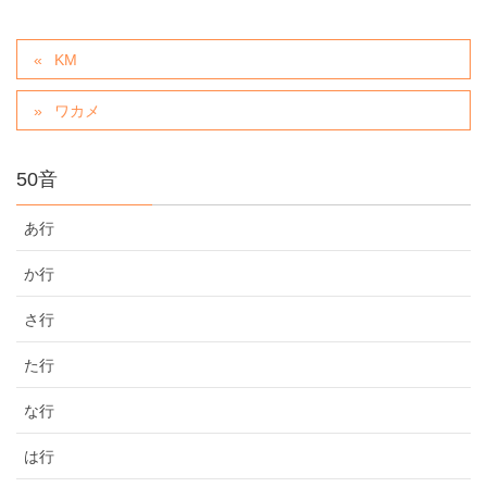
KM
ワカメ
50音
あ行
か行
さ行
た行
な行
は行