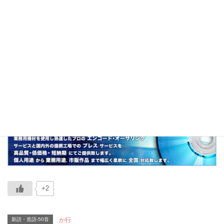
かたつむりとコタツのダジャレから。
漫画家・木村千歌のデビュー作『こたつむり伝
説』が語源という説があるが、詳細は不明。
関連
コタツネコ、コタツ冬眠、コタツ合体
+2
新語・造語-50音
か行